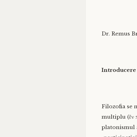
Dr. Remus B
Introducere
Filozofia se 
multiplu (ἓν 
platonismul 