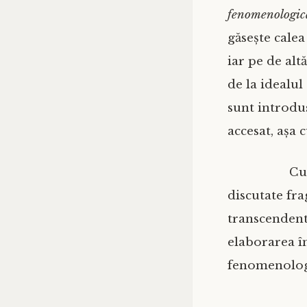
fenomenologică
găsește calea
iar pe de alt
de la idealul 
sunt introdu
accesat, așa
Cu
discutate fr
transcendenta
elaborarea î
fenomenologi