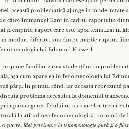
i“. În urma unor transformări esențiale petrecute 
zofiei, această problematică ajunge în modernitate să
de către Immanuel Kant în cadrul raportului dint
l și empiric, raport care este apoi tematizat în fil
în moduri diferite, una dintre marile rupturi fiin
 fenomenologia lui Edmund Husserl.
și propune familiarizarea studenților cu problemat
ală, așa cum apare ea în fenomenologia lui Edmu
uă părți. În primul rând, iar aceasta reprezintă p
 discuta problema accesului la domeniul transcend
 prin parcurgerea felului în care are loc trecerea t
aturală la atitudinea fenomenologică, pornind de 
e o parte,
Idei privitoare la fenomenologie pură și o filoz