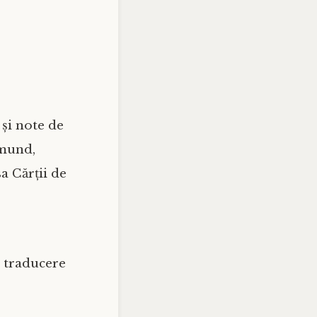
 și note de
dmund,
a Cărții de
, traducere