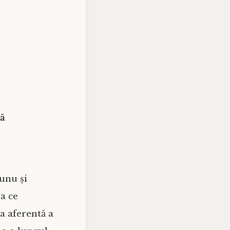
ă
 unu și
ea ce
a aferentă a