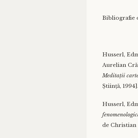
Bibliografie 
Husserl, Ed
Aurelian Cră
Meditații cart
Știință, 1994]
Husserl, Ed
fenomenologică
de Christian