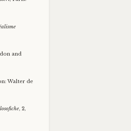
éalisme
ndon and
on: Walter de
losofiche
, 2,