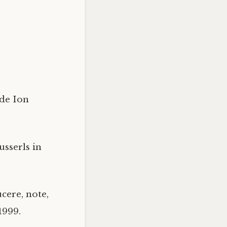
 de Ion
sserls in
.
ucere, note,
1999.