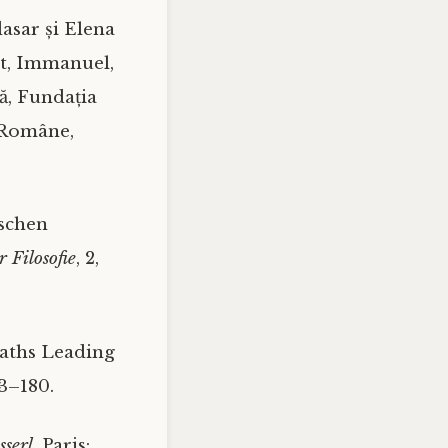
asar și Elena
ant, Immanuel,
nă, Fundația
i Române,
ischen
r Filosofie
, 2,
aths Leading
63–180.
sserl
, Paris: