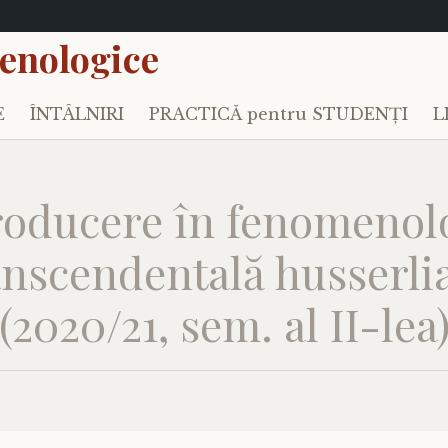
enologice
E
ÎNTÂLNIRI
PRACTICĂ pentru STUDENȚI
L
roducere în fenomenol
anscendentală husserli
(2020/21, sem. al II-lea