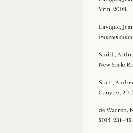
Vrin, 2008.
Lavigne, Jea
transcendantal
Smith, Arthu
New York: Ro
Staiti, Andrea
Gruyter, 2015
de Warren, N
2015: 231–42.