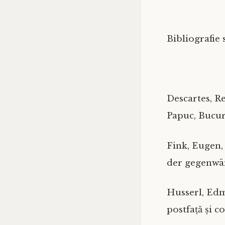
Bibliografie
Descartes, R
Papuc, Bucure
Fink, Eugen
der gegenwär
Husserl, Ed
postfață și c