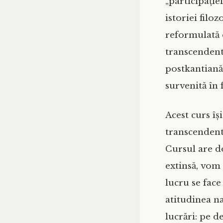
„participație
istoriei filo
reformulată 
transcendenta
postkantiană 
survenită în
Acest curs î
transcendent
Cursul are do
extinsă, vom
lucru se face
atitudinea n
lucrări: pe d