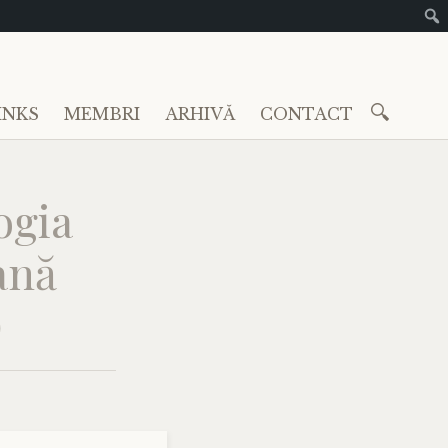
Caută
INKS
MEMBRI
ARHIVĂ
CONTACT
după:
ogia
ană
)