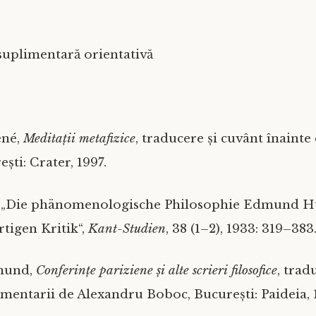
 suplimentară orientativă
ené,
Meditații metafizice
, traducere și cuvânt înainte
ști: Crater, 1997.
, „Die phänomenologische Philosophie Edmund Hu
tigen Kritik“,
Kant-Studien
, 38 (1–2), 1933: 319–383
mund,
Conferințe pariziene și alte scrieri filosofice
, trad
omentarii de Alexandru Boboc, București: Paideia, 