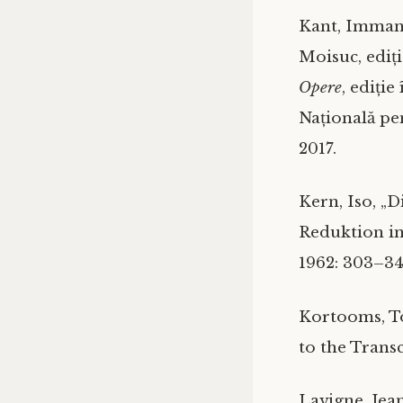
Kant, Imman
Moisuc, ediți
Opere
, ediți
Națională pen
2017.
Kern, Iso, „
Reduktion i
1962: 303–34
Kortooms, T
to the Trans
Lavigne, Jean