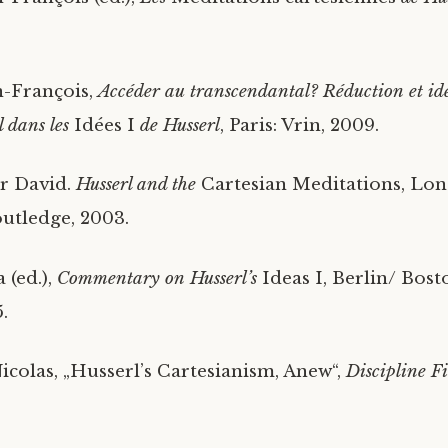
n-François,
Accéder au transcendantal? Réduction et id
 dans les
Idées I
de Husserl
, Paris: Vrin, 2009.
r David.
Husserl and the
Cartesian Meditations, Lo
utledge, 2003.
 (ed.),
Commentary on Husserl’s
Ideas I, Berlin/ Bost
.
icolas, „Husserl’s Cartesianism, Anew“,
Discipline Fi