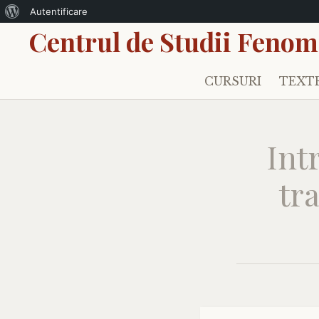
Despre
Autentificare
Centrul de Studii Fenom
WordPress
CURSURI
TEXT
Sari
la
conținut
Int
tr