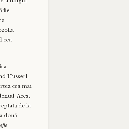
de-a lungul
 fie
re
ozofia
d cea
ica
nd Husserl.
artea cea mai
ental. Acest
reptată de la
la două
ofie