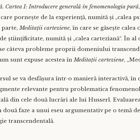
. Cartea I: Introducere generală în fenomenologia pură
 care pornește de la experiență, numită și „calea ps
ă parte,
Meditații carteziene
, în care se găsește calea
de științificitate, numită și „calea carteziană“. În al
se câteva probleme proprii domeniului transcende
 cum sunt expuse acestea în
Meditații carteziene
, „Med
rsul se va desfășura într-o manieră interactivă, în 
agmente relevante pentru problematica fenomeno
lă din cele două lucrări ale lui Husserl. Evaluarea
n două faze a unui eseu argumentativ pe o temă d
e transcendentală.