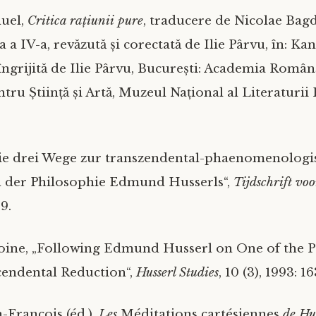
uel,
Critica rațiunii pure
, traducere de Nicolae Bagd
a a IV-a, revăzută și corectată de Ilie Pârvu, în: K
e îngrijită de Ilie Pârvu, București: Academia Româ
tru Știință și Artă, Muzeul Național al Literaturi
Die drei Wege zur transzendental-phaenomenolog
n der Philosophie Edmund Husserls“,
Tijdschrift voo
9.
oine, „Following Edmund Husserl on One of the P
cendental Reduction“,
Husserl Studies
, 10 (3), 1993: 1
-François (éd.),
Les
Méditations cartésiennes
de Hu