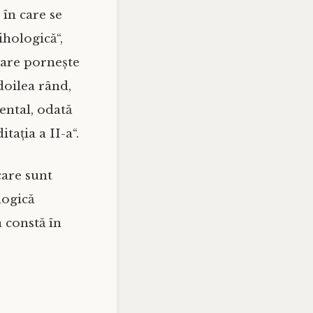
, în care se
ihologică“,
 care pornește
 doilea rând,
ntal, odată
itația a II-a“.
care sunt
logică
 constă în
e